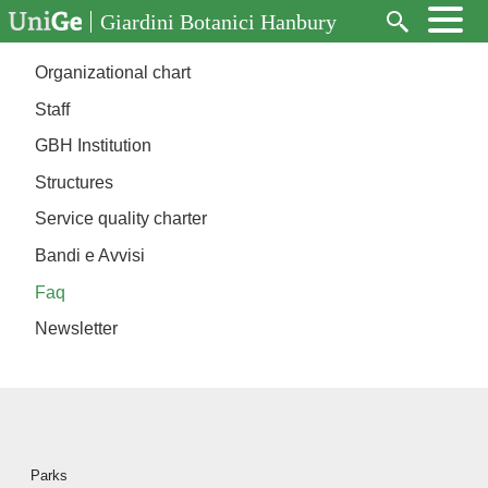
Aller au contenu principal
Giardini Botanici Hanbury
Rechercher
Navigazione principale
Organizational chart
Staff
GBH Institution
Structures
Service quality charter
Bandi e Avvisi
Faq
Newsletter
Piè di pagina
Parks