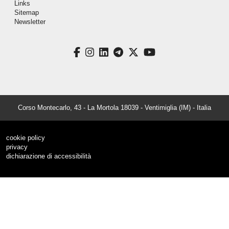
Links
Sitemap
Newsletter
facebook
instagram
linkedin
telegram
twitter
youtube
Corso Montecarlo, 43 - La Mortola 18039 - Ventimiglia (IM) - Italia
cookie policy
privacy
dichiarazione di accessibilità