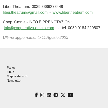
Liber Theatrum: 0039 3386273449 -
liber.theatrum@gmail.com
-
www.libertheatrum.com
Coop. Omnia - INFO E PRENOTAZIONI:
info@cooperativa-omnia.com
- tel. 0039 0184 229507
Ultimo aggiornamento
11 Agosto 2025
Piè di pagina
Parks
Links
Mappa del sito
Newsletter
facebook
instagram
linkedin
telegram
twitter
youtube